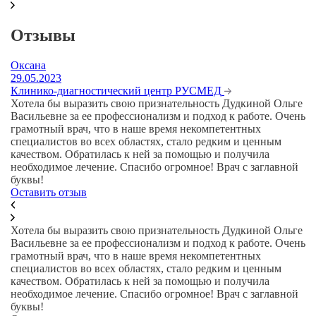
Отзывы
Оксана
Э
29.05.2023
08
Клинико-диагностический центр РУСМЕД
К
Хотела бы выразить свою признательность Дудкиной Ольге
Бы
Васильевне за ее профессионализм и подход к работе. Очень
оч
грамотный врач, что в наше время некомпетентных
и
специалистов во всех областях, стало редким и ценным
в
качеством. Обратилась к ней за помощью и получила
к 
необходимое лечение. Спасибо огромное! Врач с заглавной
до
буквы!
Оставить отзыв
Хотела бы выразить свою признательность Дудкиной Ольге
Васильевне за ее профессионализм и подход к работе. Очень
грамотный врач, что в наше время некомпетентных
специалистов во всех областях, стало редким и ценным
качеством. Обратилась к ней за помощью и получила
необходимое лечение. Спасибо огромное! Врач с заглавной
буквы!