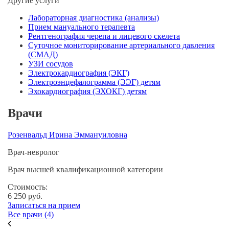
Другие услуги
Лабораторная диагностика (анализы)
Прием мануального терапевта
Рентгенография черепа и лицевого скелета
Суточное мониторирование артериального давления
(СМАД)
УЗИ сосудов
Электрокардиография (ЭКГ)
Электроэнцефалограмма (ЭЭГ) детям
Эхокардиография (ЭХОКГ) детям
Врачи
Розенвальд Ирина Эммануиловна
Д
Врач-невролог
Вр
Врач высшей квалификационной категории
В
Стоимость:
С
6 250
руб.
3
Записаться на прием
За
Все врачи (4)