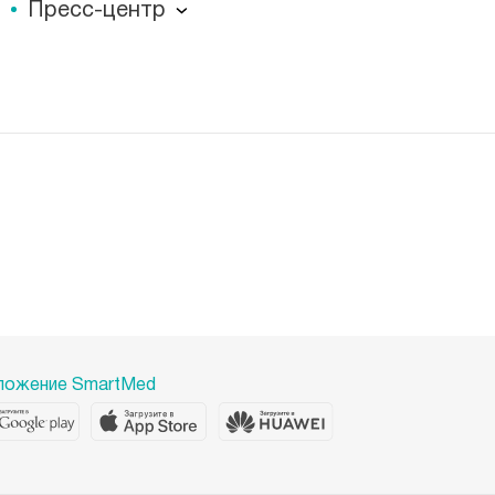
Пресс-центр
Миссия
Пресс-центр
История
Журнал для пациентов «МЕДСИ СЕГОДНЯ»
Отзывы
Документы
Лицензии
Вакансии
Корпоративная социальная ответственность
Наши преимущества
ложение SmartMed