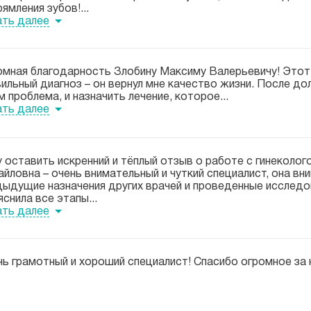
ямления зубов!...
ать далее
омная благодарность Злобину Максиму Валерьевичу! Это
вильный
диагноз – он вернул
мне качество жизни. После дол
м проблема, и назначить лечение, которое...
ать далее
 оставить искренний и тёплый отзыв о работе с гинеколо
йловна – очень внимательный и чуткий специалист, она в
дыдущие назначения других врачей и проведенные исследо
снила все этапы...
ать далее
ь грамотный и хороший специалист! Спасибо огромное за н