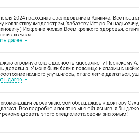
преля 2024 проходила обследование в Клинике. Все проце
му коллективу (медсестрам, Хабазову Игорю Геннадьевичу
ановичу!) Искренне желаю Всем крепкого здоровья, отлич
шей сложной...
ать далее
ажаю огромную благодарность массажисту Пронскому А. А
ь довольна! У меня были боли в пояснице и спазмы в
шейн
состояние намного улучшилось, стало легче двигаться, ушл
ать далее
рекомендации своей знакомой обращалась к доктору Суха
иалист. Все подробно и понятно мне объяснила, я бы даж
у рекомендовать этого специалиста своим знакомым!