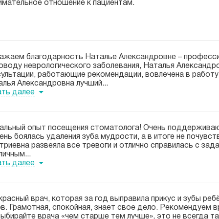
нимательное отношение к пациентам.
ажаем благодарность Наталье Александровне – професси
поводу неврологического заболевания, Наталья Александр
сультации, работающие рекомендации, вовлечена в работу 
лья Александровна лучший...
ать далее
альный опыт посещения стоматолога! Очень поддерживающ
ень боялась удаления зуба мудрости, а в итоге не почув
риевна развеяла все тревоги и отлично справилась с зада
личным...
ать далее
красный врач, которая за год выправила прикус и зубы ре
в. Грамотная, спокойная, знает свое дело. Рекомендуем в
ыбирайте врача «чем старше тем лучше», это не всегда т