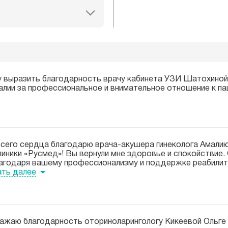
у выразить благодарность врачу кабинета УЗИ Шатохиной 
алии за профессиональное и внимательное отношение к па
всего сердца благодарю
врача-акушера
гинеколога Амалию
клиники «Русмед»! Вы вернули мне здоровье и спокойствие
лагодаря вашему профессионализму и поддержке реабилита
ать далее
ажаю благодарность оториноларингологу Кикеевой Ольге 