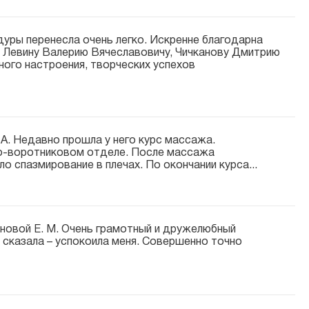
дуры перенесла очень легко. Искренне благодарна
, Левину Валерию Вячеславовичу, Чичканову Дмитрию
ного настроения, творческих успехов
. Недавно прошла у него курс массажа.
о-воротниковом
отделе. После массажа
о спазмирование в плечах. По окончании курса...
новой Е. М. Очень грамотный и дружелюбный
е сказала – успокоила меня. Совершенно точно