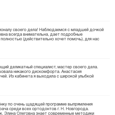
оналу своего дела! Наблюдаемся с младшей дочкой
овна всегда внимательна, дает подробные
полностью (действительно хочет помочь), для нас
ий деликатный специалист, мастер своего дела.
ствовала никакого дискомфорта. Анастасия
чей. Из кабинета я выходила с широкой улыбкой
бёнку по очень щадящей программе выпрямления
рача среди всех ортодонтов г. Н. Новгорода.
ак. Элина Олеговна знает современные методики