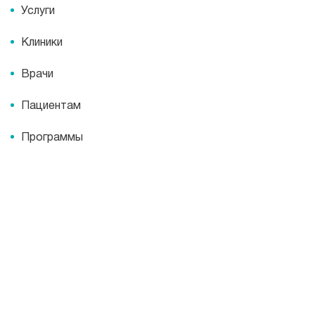
Услуги
Клиники
Врачи
Пациентам
Программы
О компании
О компании
Пресс-центр
Миссия
Пресс-центр
История
Журнал для пациентов «МЕДСИ СЕГОДНЯ»
Отзывы
Документы
Присоединяйтесь к нам
Лицензии
Вакансии