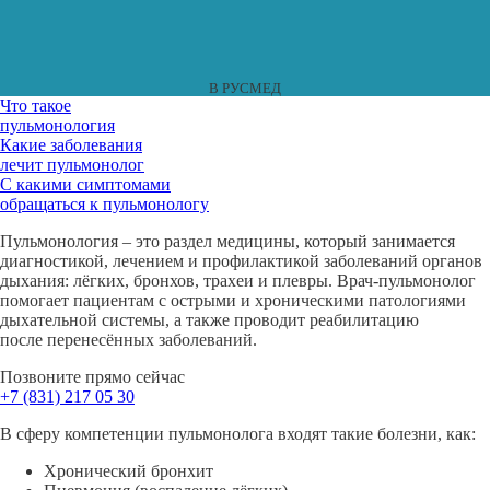
В РУСМЕД
Что такое
пульмонология
Какие
заболевания
лечит
пульмонолог
С какими
симптомами
обращаться
к пульмонологу
Пульмонология – это раздел медицины, который занимается
диагностикой, лечением и профилактикой заболеваний органов
дыхания: лёгких, бронхов, трахеи и плевры.
Врач-пульмонолог
помогает пациентам с острыми и хроническими патологиями
дыхательной системы, а также проводит реабилитацию
после перенесённых заболеваний.
Позвоните прямо сейчас
+7 (831)
217 05 30
В сферу компетенции пульмонолога входят такие болезни, как:
Хронический бронхит