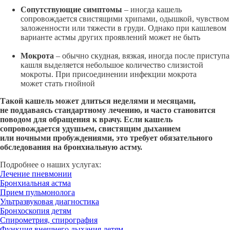
Сопутствующие симптомы
– иногда кашель
сопровождается свистящими хрипами, одышкой, чувством
заложенности или тяжести в груди. Однако при кашлевом
варианте астмы других проявлений может не быть
Мокрота
– обычно скудная, вязкая, иногда после приступа
кашля выделяется небольшое количество слизистой
мокроты. При присоединении инфекции мокрота
может стать гнойной
Такой кашель может длиться неделями и месяцами,
не поддаваясь стандартному лечению, и часто становится
поводом для обращения к врачу. Если кашель
сопровождается удушьем, свистящим дыханием
или ночными пробуждениями, это требует обязательного
обследования на бронхиальную астму.
Подробнее о наших услугах:
Лечение пневмонии
Бронхиальная астма
Прием пульмонолога
Ультразвуковая диагностика
Бронхоскопия детям
Спирометрия, спирография
Функция внешнего дыхания детям