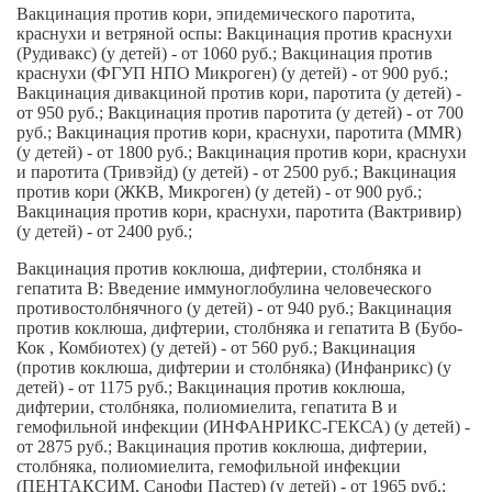
Вакцинация против кори, эпидемического паротита,
краснухи и ветряной оспы: Вакцинация против краснухи
(Рудивакс) (у детей) - от 1060 руб.; Вакцинация против
краснухи (ФГУП НПО Микроген) (у детей) - от 900 руб.;
Вакцинация дивакциной против кори, паротита (у детей) -
от 950 руб.; Вакцинация против паротита (у детей) - от 700
руб.; Вакцинация против кори, краснухи, паротита (MMR)
(у детей) - от 1800 руб.; Вакцинация против кори, краснухи
и паротита (Тривэйд) (у детей) - от 2500 руб.; Вакцинация
против кори (ЖКВ, Микроген) (у детей) - от 900 руб.;
Вакцинация против кори, краснухи, паротита (Вактривир)
(у детей) - от 2400 руб.;
Вакцинация против коклюша, дифтерии, столбняка и
гепатита В: Введение иммуноглобулина человеческого
противостолбнячного (у детей) - от 940 руб.; Вакцинация
против коклюша, дифтерии, столбняка и гепатита В (Бубо-
Кок , Комбиотех) (у детей) - от 560 руб.; Вакцинация
(против коклюша, дифтерии и столбняка) (Инфанрикс) (у
детей) - от 1175 руб.; Вакцинация против коклюша,
дифтерии, столбняка, полиомиелита, гепатита В и
гемофильной инфекции (ИНФАНРИКС-ГЕКСА) (у детей) -
от 2875 руб.; Вакцинация против коклюша, дифтерии,
столбняка, полиомиелита, гемофильной инфекции
(ПЕНТАКСИМ, Санофи Пастер) (у детей) - от 1965 руб.;