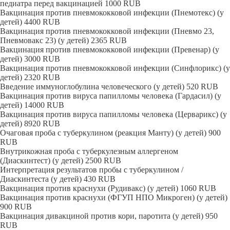
педиатра перед вакцинацией
1000
RUB
Вакцинация против пневмококковой инфекции (Пнемотекс) (у
детей)
4400
RUB
Вакцинация против пневмококковой инфекции (Пневмо 23,
Пневмовакс 23) (у детей)
2365
RUB
Вакцинация против пневмококковой инфекции (Превенар) (у
детей)
3000
RUB
Вакцинация против пневмококковой инфекции (Синфлорикс) (у
детей)
2320
RUB
Введение иммуноглобулина человеческого (у детей)
520
RUB
Вакцинация против вируса папилломы человека (Гардасил) (у
детей)
14000
RUB
Вакцинация против вируса папилломы человека (Церварикс) (у
детей)
8920
RUB
Очаговая проба с туберкулином (реакция Манту) (у детей)
900
RUB
Внутрикожная проба с туберкулезным аллергеном
(Диаскинтест) (у детей)
2500
RUB
Интерпретация результатов пробы с туберкулином /
Диаскинтеста (у детей)
430
RUB
Вакцинация против краснухи (Рудивакс) (у детей)
1060
RUB
Вакцинация против краснухи (ФГУП НПО Микроген) (у детей)
900
RUB
Вакцинация дивакциной против кори, паротита (у детей)
950
RUB