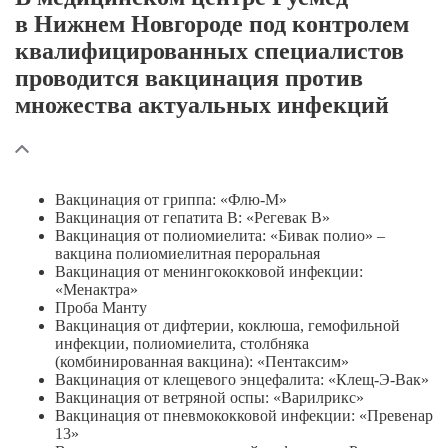
в Нижнем Новгороде под контролем
квалифицированных специалистов
проводится вакцинация против
множества актуальных инфекций
Вакцинация от гриппа:
«Флю-М»
Вакцинация от гепатита B: «Регевак В»
Вакцинация от полиомиелита: «Бивак полио» –
вакцина полиомиелитная пероральная
Вакцинация от менингококковой инфекции:
«Менактра»
Проба Манту
Вакцинация от дифтерии, коклюша, гемофильной
инфекции, полиомиелита, столбняка
(комбинированная вакцина): «Пентаксим»
Вакцинация от клещевого энцефалита:
«Клещ-Э-Вак»
Вакцинация от ветряной оспы: «Варилрикс»
Вакцинация от пневмококковой инфекции: «Превенар
13»