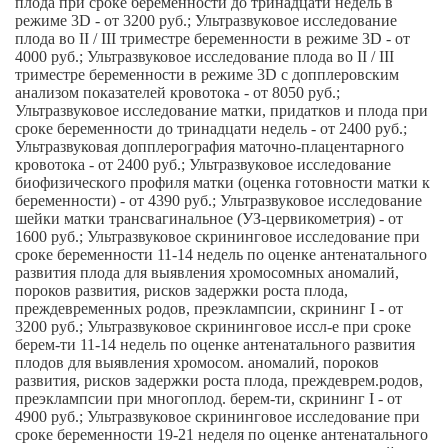
плода при сроке беременности до тринадцати недель в
режиме 3D - от 3200 руб.; Ультразвуковое исследование
плода во II / III триместре беременности в режиме 3D - от
4000 руб.; Ультразвуковое исследование плода во II / III
триместре беременности в режиме 3D с допплеровским
анализом показателей кровотока - от 8050 руб.;
Ультразвуковое исследование матки, придатков и плода при
сроке беременности до тринадцати недель - от 2400 руб.;
Ультразвуковая допплерография маточно-плацентарного
кровотока - от 2400 руб.; Ультразвуковое исследование
биофизического профиля матки (оценка готовности матки к
беременности) - от 4390 руб.; Ультразвуковое исследование
шейки матки трансвагинальное (УЗ-цервикометрия) - от
1600 руб.; Ультразвуковое скрининговое исследование при
сроке беременности 11-14 недель по оценке антенатального
развития плода для выявления хромосомных аномалий,
пороков развития, рисков задержки роста плода,
преждевременных родов, преэклампсии, скрининг I - от
3200 руб.; Ультразвуковое скрининговое иссл-е при сроке
берем-ти 11-14 недель по оценке антенатального развития
плодов для выявления хромосом. аномалий, пороков
развития, рисков задержки роста плода, преждеврем.родов,
преэклампсии при многоплод. берем-ти, скрининг I - от
4900 руб.; Ультразвуковое скрининговое исследование при
сроке беременности 19-21 неделя по оценке антенатального