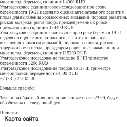
многоплод. берем-ти, скрининг I
4900
RUB
Ультразвуковое скрининговое исследование при сроке
беременности 19-21 неделя по оценке антенатального развития
плода для выявления хромосомных аномалий, пороков развития,
рисков задержки роста плода, преждевременных родов,
преэклампсии, скрининг II
4400
RUB
Ультразвуковое скрининговое иссл-е при сроке берем-ти 19-21
неделя по оценке антенатального развития плодов для
выявления хромосом.аномалий, пороков развития, рисков
задержки роста плода, преждеврем.родов, преэклампсии при
многоплод. берем-ти, скрининг II
5200
RUB
Ультразвуковое исследование плода во II / III триместре
беременности
3200
RUB
Ультразвуковое исследование плодов во II / III триместре
многоплодной беременности
4500
RUB
+7 (831) 217-05-30
Большое спасибо!
Заявки на обратный звонок, оставленные позже 23:00, будут
обработаны на следующий день.
Понятно
Карта сайта