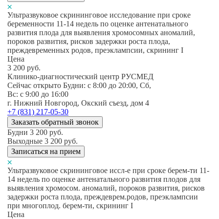
Ультразвуковое скрининговое исследование при сроке
беременности 11-14 недель по оценке антенатального
развития плода для выявления хромосомных аномалий,
пороков развития, рисков задержки роста плода,
преждевременных родов, преэклампсии, скрининг I
Цена
3 200
руб.
Клинико-диагностический центр РУСМЕД
Сейчас открыто
Будни: c 8:00 до 20:00, Сб,
Вс: c 9:00 до 16:00
г. Нижний Новгород, Окский съезд, дом 4
+7 (831) 217-05-30
Заказать обратный звонок
Будни
3 200
руб.
Выходные
3 200
руб.
Записаться на прием
Ультразвуковое скрининговое иссл-е при сроке берем-ти 11-
14 недель по оценке антенатального развития плодов для
выявления хромосом. аномалий, пороков развития, рисков
задержки роста плода, преждеврем.родов, преэклампсии
при многоплод. берем-ти, скрининг I
Цена