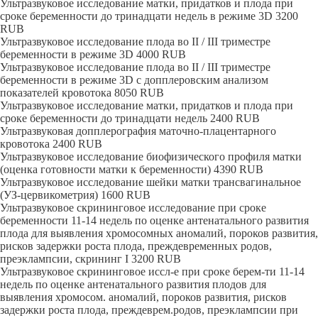
Ультразвуковое исследование матки, придатков и плода при
сроке беременности до тринадцати недель в режиме 3D
3200
RUB
Ультразвуковое исследование плода во II / III триместре
беременности в режиме 3D
4000
RUB
Ультразвуковое исследование плода во II / III триместре
беременности в режиме 3D с допплеровским анализом
показателей кровотока
8050
RUB
Ультразвуковое исследование матки, придатков и плода при
сроке беременности до тринадцати недель
2400
RUB
Ультразвуковая допплерография маточно-плацентарного
кровотока
2400
RUB
Ультразвуковое исследование биофизического профиля матки
(оценка готовности матки к беременности)
4390
RUB
Ультразвуковое исследование шейки матки трансвагинальное
(УЗ-цервикометрия)
1600
RUB
Ультразвуковое скрининговое исследование при сроке
беременности 11-14 недель по оценке антенатального развития
плода для выявления хромосомных аномалий, пороков развития,
рисков задержки роста плода, преждевременных родов,
преэклампсии, скрининг I
3200
RUB
Ультразвуковое скрининговое иссл-е при сроке берем-ти 11-14
недель по оценке антенатального развития плодов для
выявления хромосом. аномалий, пороков развития, рисков
задержки роста плода, преждеврем.родов, преэклампсии при