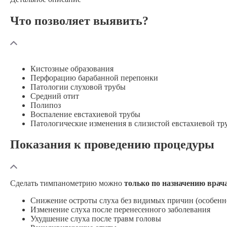
Сейчас открыто
Будни: c 8:00 до 20:00, Сб, Вс: c 9:00 до 16:00
г. Нижний Новгород, Окский съезд, дом 4
Что позволяет выявить?
Детские клиники
Детское отделение КДЦ РУСМЕД
Сейчас открыто
Будни: c 8:00 до 20:00, Сб, Вс: c 9:00 до 16:00
г. Нижний Новгород, Окский съезд, дом 4
Кистозные образования
Перфорацию барабанной перепонки
Патологии слуховой трубы
Средний отит
Полипоз
Воспаление евстахиевой трубы
Патологические изменения в слизистой евстахиевой тр
Показания к проведению процедуры
Сделать тимпанометрию можно
только по назначению врач
Снижение остроты слуха без видимых причин (особенно
Изменение слуха после перенесенного заболевания
Ухудшение слуха после травм головы