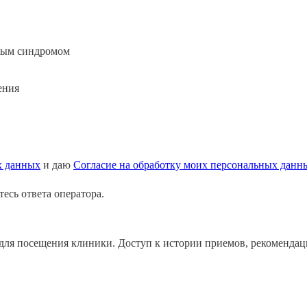
евым синдромом
ения
х данных
и даю
Согласие на обработку моих персональных данн
есь ответа оператора.
ля посещения клиники. Доступ к истории приемов, рекомендация