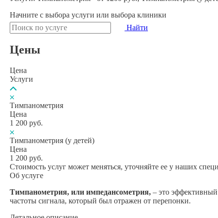
Начните с
выбора услуги
или
выбора клиники
Найти
Цены
Цена
Услуги
Тимпанометрия
Цена
1 200
руб.
Тимпанометрия (у детей)
Цена
1 200
руб.
Выберите клинику
Стоимость услуг может меняться, уточняйте ее у наших спец
Списком
Об услуге
Списком
На карте
Тимпанометрия, или импедансометрия,
– это эффективный 
Клинико-диагностические центры
частоты сигнала, который был отражен от перепонки.
Клинико-диагностический центр РУСМЕД
Детальное описание