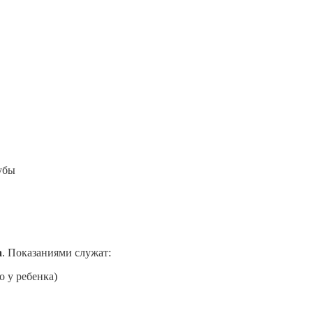
убы
а
. Показаниями служат:
 у ребенка)