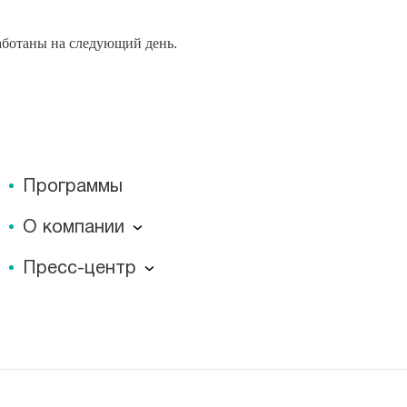
работаны на следующий день.
Программы
О компании
О компании
Пресс-центр
Миссия
Пресс-центр
История
Журнал для пациентов «МЕДСИ СЕГОДНЯ»
Отзывы
Документы
Лицензии