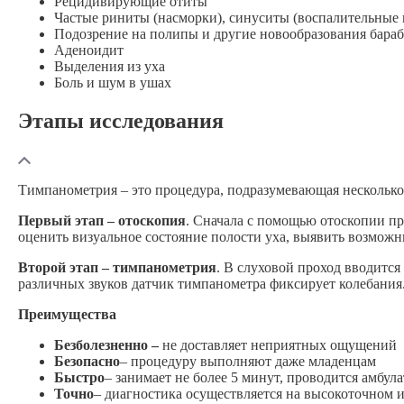
Рецидивирующие отиты
Частые риниты (насморки), синуситы (воспалительные 
Подозрение на полипы и другие новообразования бараб
Аденоидит
Выделения из уха
Боль и шум в ушах
Этапы исследования
Тимпанометрия – это процедура, подразумевающая несколько
Первый этап – отоскопия
. Сначала с помощью отоскопии пр
оценить визуальное состояние полости уха, выявить возмож
Второй этап – тимпанометрия
. В слуховой проход вводится
различных звуков датчик тимпанометра фиксирует колебания.
Преимущества
Безболезненно –
не доставляет неприятных ощущений
Безопасно
– процедуру выполняют даже младенцам
Быстро
– занимает не более 5 минут, проводится амбул
Точно
– диагностика осуществляется на высокоточном 