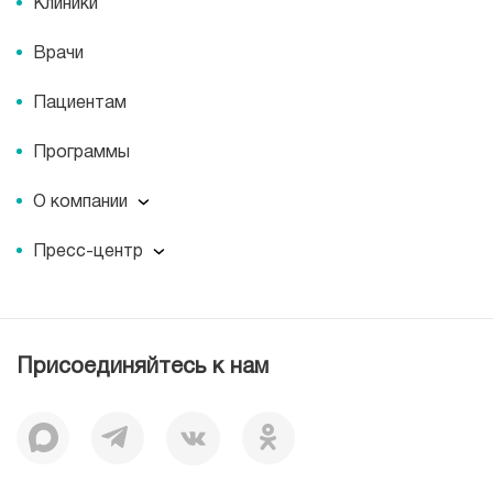
Клиники
Врачи
Пациентам
Программы
О компании
О компании
Пресс-центр
Миссия
Пресс-центр
История
Журнал для пациентов «МЕДСИ СЕГОДНЯ»
Отзывы
Документы
Присоединяйтесь к нам
Лицензии
Вакансии
Корпоративная социальная ответственность
Наши преимущества