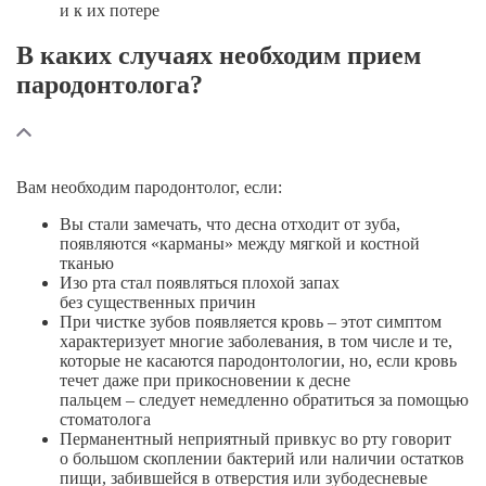
и к их потере
В каких случаях необходим прием
пародонтолога?
Вам необходим пародонтолог, если:
Вы стали замечать, что десна отходит от зуба
,
появляются «карманы» между мягкой и костной
тканью
Изо рта стал появляться плохой запах
без существенных причин
При чистке зубов появляется
кровь
– этот симптом
характеризует многие заболевания, в том числе и те,
которые не касаются пародонтологии, но, если кровь
течет даже при прикосновении к десне
пальцем – следует
немедленно обратиться за помощью
стоматолога
Перманентный неприятный привкус во рту
говорит
о большом скоплении бактерий или наличии остатков
пищи, забившейся в отверстия или зубодесневые