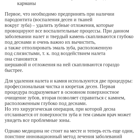
карманы
Первое, что необходимо предпринять при наличии
пародонтита (воспаления десен и тканей
вокруг зуба) – удалить
зубные отложения, которые
провоцируют все воспалительные процессы. При данном
заболевании налет и твердый камень скапливаются глубоко
под деснами и очень важно их вычистить,
а также отполировать эмаль зуба, расположенную
под слизистыми,
т. к. под воздействием
налета
она становится
шершавой и отложения на ней скапливаются гораздо
быстрее.
Для удаления налета и камня используются две процедуры:
профессиональная чистка и кюретаж десен. Первая
процедура подразумевает в основном поверхностное
очищение зубов, вторая позволяет справиться с камнем,
расположенным глубоко под деснами.
Но это хирургическая операция, при которой десна
отслаивается от поверхности зуба и тем самым врач может
увидеть все проблемные зоны.
Однако медицина не стоит на месте и теперь есть еще один,
поистине инновационный метод лечения заболеваний