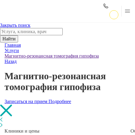
Закрыть поиск
Найти
Главная
Услуги
Магнитно-резонансная томография гипофиза
Назад
Магнитно-резонансная
томография гипофиза
Записаться на прием
Подробнее
Клиники и цены
О