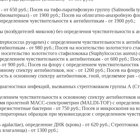
 650 руб.; Посев на тифо-паратифозную группу (Salmonella typhi,
биоматериал) - от 1900 руб.; Посев на облигатно-анаэробную фло
 определением чувствительности к антибиотикам - от 1900 руб.;
(возбудителей микозов) без определения чувствительности к ан
eptococcus pyogenes) с определением чувствительности к антиби
тибиотикам - от 980 руб.; Посев на носительство золотистого ста
а носительство золотистого стафилококка (Staphylococcus aureus)
определением чувствительности к антибиотикам - от 600 руб.; Пос
- от 900 руб.; Посев на флору с определением чувствительностик
овному спектру антибиотиков, нос - от 1200 руб.; Посев на флор
ость к основному спектру антибиотиков, гной, отделяемое ран - о
диагностики инфекций, вызванных стрептококком группы А (Стреп
елением чувствительности к основному спектру антибиотиков и 
ремя пролетной МАСС-спектрометрии (MALDI-TOF) с определен
ирезистентные бактерии - от 750 руб.; Посев и микроскопия на 
 респираторных образцов при муковисцидозе с определением чувст
galactiae), определение ДНК (кровь) - от 620 руб.; Стрептококк 
 влагалища) - от 1300 руб.;