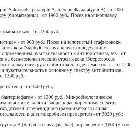
 Salmonella paratyphi A, Salmonella paratyphi B) - от 900
ру (биоматериал) - от 1900 руб.; Посев на микоплазму
тимикотикам - от 2250 руб.;
отикам - от 900 руб.; Посев на золотистый стафилококк
филококка (Staphylococcus aureus) с определением
 с определением чувствительности к антибиотикам, зев - от
ев на бета-гемолитический стрептококк (Streptococcus
 основному спектру антибиотиков, отделяемое глаза - от 1200
у и чувствительность к основному спектру антибиотиков,
т 1300 руб.;
татест) - от 3400 руб.;
бактериофагам - от 1300 руб.; Микробиологическое
ием чувствительности флоры к расширенному спектру
возбудителей отрубевидного (разноцветного) лишая
вительности к антимикробным препаратам - от 3920 руб.;
группы В (Streptoccocus agalactiae), определение ДНК (мазок