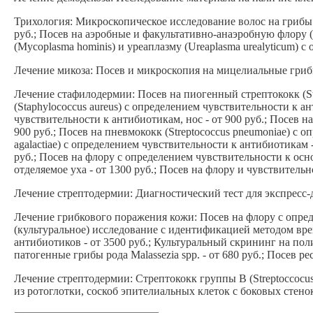
Трихология: Микроскопическое исследование волос на грибы - от
руб.; Посев на аэробные и факультативно-анаэробную флору (
(Mycoplasma hominis) и уреаплазму (Ureaplasma urealyticum) с
Лечение микоза: Посев и микроскопия на мицелиальные грибы 
Лечение стафилодермии: Посев на пиогенный стрептококк (Str
(Staphylococcus aureus) с определением чувствительности к ан
чувствительности к антибиотикам, нос - от 900 руб.; Посев н
900 руб.; Посев на пневмококк (Streptococcus pneumoniae) с 
agalactiae) с определением чувствительности к антибиотикам 
руб.; Посев на флору с определением чувствительности к осн
отделяемое уха - от 1300 руб.; Посев на флору и чувствительн
Лечение стрептодермии: Диагностический тест для экспресс-
Лечение грибкового поражения кожи: Посев на флору с опред
(культуральное) исследование с идентификацией методом в
антибиотиков - от 3500 руб.; Культуральный скрининг на пол
патогенные грибы рода Malassezia spp. - от 680 руб.; Посев
Лечение стрептодермии: Стрептококк группы В (Streptoccocus a
из ротоглотки, соскоб эпителиальных клеток с боковых стенок