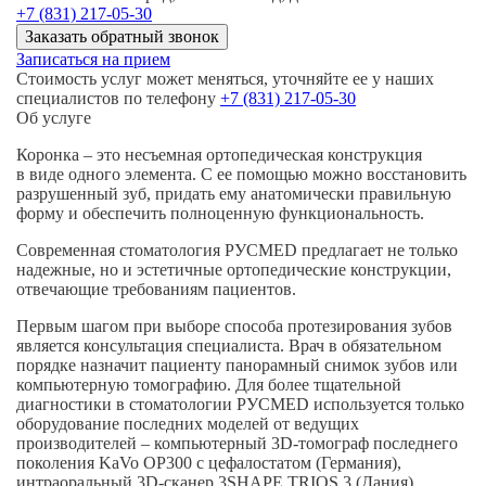
+7 (831) 217-05-30
Заказать обратный звонок
Записаться на прием
Стоимость услуг может меняться, уточняйте ее у наших
специалистов по телефону
+7 (831) 217-05-30
Об услуге
Коронка – это несъемная ортопедическая конструкция
в виде одного элемента. С ее помощью можно восстановить
разрушенный зуб, придать ему анатомически правильную
форму и обеспечить полноценную функциональность.
Современная стоматология РУСMED предлагает не только
надежные, но и эстетичные ортопедические конструкции,
отвечающие требованиям пациентов.
Первым шагом при выборе способа протезирования зубов
является консультация специалиста. Врач в обязательном
порядке назначит пациенту панорамный снимок зубов или
компьютерную томографию. Для более тщательной
диагностики в стоматологии РУСMED используется только
оборудование последних моделей от ведущих
производителей – компьютерный
3D-томограф
последнего
поколения KaVo OP300 с цефалостатом (Германия),
интраоральный
3D-сканер
3SHAPE TRIOS 3 (Дания),