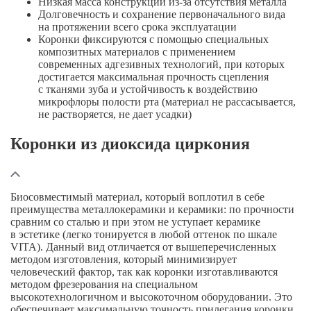
Низкая масса конструкции
из-за
отсутствия металла
Долговечность и сохранение первоначального вида
на протяжении всего срока эксплуатации
Коронки фиксируются с помощью специальных
композитных материалов с применением
современных адгезивных технологий, при которых
достигается максимальная прочность сцепления
с тканями зуба и устойчивость к воздействию
микрофлоры полости рта (материал не рассасывается,
не растворяется, не дает усадки)
Коронки из диоксида циркония
Биосовместимый материал, который воплотил в себе
преимущества металлокерамики и керамики: по прочности
сравним со сталью и при этом не уступает керамике
в эстетике (легко тонируется в любой оттенок по шкале
VITA). Данный вид отличается от вышеперечисленных
методом изготовления, который минимизирует
человеческий фактор, так как коронки изготавливаются
методом фрезерования на специальном
высокотехнологичном и высокоточном оборудовании. Это
обеспечивает максимальную точность прилегания коронки