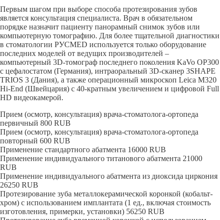
Первым шагом при выборе способа протезирования зубов
является консультация специалиста. Врач в обязательном
порядке назначит пациенту панорамный снимок зубов или
компьютерную томографию. Для более тщательной диагностики
в стоматологии РУСMED используется только оборудование
последних моделей от ведущих производителей –
компьютерный
3D-томограф
последнего поколения KaVo OP300
с цефалостатом (Германия), интраоральный
3D-сканер
3SHAPE
TRIOS 3 (Дания), а также операционный микроскоп Leica M320
Hi-End
(Швейцария) с
40-кратным
увеличением и цифровой Full
HD видеокамерой.
Прием (осмотр, консультация) врача-стоматолога-ортопеда
первичный
800
RUB
Прием (осмотр, консультация) врача-стоматолога-ортопеда
повторный
600
RUB
Применение стандартного абатмента
16000
RUB
Применение индивидуального титанового абатмента
21000
RUB
Применение индивидуального абатмента из диоксида циркония
26250
RUB
Протезирование зуба металлокерамической коронкой (кобальт-
хром) с использованием имплантата (1 ед., включая стоимость
изготовления, примерки, установки)
56250
RUB