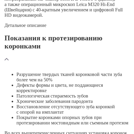
а также операционный микроскоп Leica M320
Hi-End
(Швейцария) с
40-кратным
увеличением и цифровой Full
HD видеокамерой.
Детальное описание
Показания к протезированию
коронками
Разрушение твердых тканей коронковой части зуба
более чем на 50%
Дефекты формы и цвета, не поддающиеся
корректировке
Патологическая стираемость зубов
Хронические заболевания пародонта
Восстановление отсутствующего зуба коронкой
с опорой на имплантат
Покрытие коронками опорных зубов при
протезировании мостовидным или съемным протезом
Во всех вышеперечисленных ситуациях установка коронок