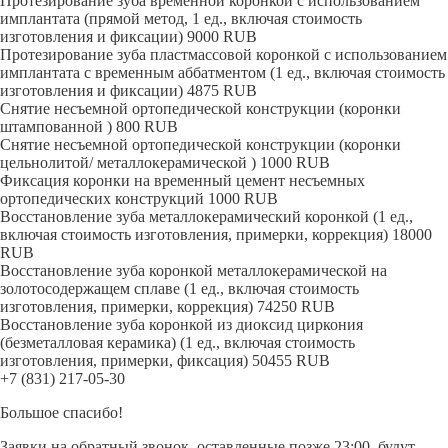
Протезирование зуба временной коронкой с использованием
имплантата (прямой метод, 1 ед., включая стоимость
изготовления и фиксации)
9000
RUB
Протезирование зуба пластмассовой коронкой с использованием
имплантата с временным аббатментом (1 ед., включая стоимость
изготовления и фиксации)
4875
RUB
Снятие несъемной ортопедической конструкции (коронки
штампованной )
800
RUB
Снятие несъемной ортопедической конструкции (коронки
цельнолитой/ металлокерамической )
1000
RUB
Фиксация коронки на временный цемент несъемных
ортопедических конструкций
1000
RUB
Восстановление зуба металлокерамический коронкой (1 ед.,
включая стоимость изготовления, примерки, коррекция)
18000
RUB
Восстановление зуба коронкой металлокерамической на
золотосодержащем сплаве (1 ед., включая стоимость
изготовления, примерки, коррекция)
74250
RUB
Восстановление зуба коронкой из диоксид циркония
(безметалловая керамика) (1 ед., включая стоимость
изготовления, примерки, фиксация)
50455
RUB
+7 (831) 217-05-30
Большое спасибо!
Заявки на обратный звонок, оставленные позже 23:00, будут