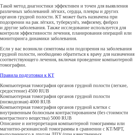
Такой метод диагностики эффективен и точен для выявления
различных заболеваний лёгких, сердца, плевры и других
органов грудной полости. КТ может быть назначена при
подозрении на рак лёгких, туберкулёз, эмфизему, фиброз
и другие заболевания. Также исследование используется для
контроля эффективности лечения, планирования операций или
мониторинга динамики заболевания.
Если у вас возникли симптомы или подозрения на заболевания
грудной полости, необходимо обратиться к врачу для назначения
соответствующего лечения, включая проведение компьютерной
томографии.
Правила подготовки к КТ
Компьютерная томография органов грудной полости (легкие,
средостение)
4500
RUB
Компьютерная томография органов грудной полости
(низкодозная)
4000
RUB
Компьютерная томография органов грудной клетки с
внутривенным болюсным контрастированием (без стоимости
контрастного вещества)
5000
RUB
Описание и интерпретация компьютерной томограммы или
магнитно-резонансной томограммы в сравнении с КТ/МРТ,
выполненного в другом ЛПУ (при качественных