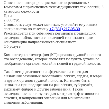
Описание и интерпретация магнитно-резонансных
томограмм с применением телемедицинских технологий, 3
категория сложности
Цена
2 800
руб.
Выберите клинику
Стоимость услуг может меняться, уточняйте ее у наших
Списком
специалистов по телефону
+7 (831) 217-05-30
.
Списком
Рекомендуется при себе иметь результаты предыдущих
На карте
Клинико-диагностические центры
исследований/выписки с последней госпитализации/
консультацию направляющего специалиста.
Клинико-диагностический центр РУСМЕД
Об услуге
Будни: c 8:00 до 20:00, Сб, Вс: c 9:00 до 16:00
Компьютерная томография (КТ) органов грудной полости –
г. Нижний Новгород, Окский съезд, дом 4
это обследование, которое позволяет получить детальное
Детские клиники
изображение органов, костей и тканей в грудной полости.
Детское отделение КДЦ РУСМЕД
Такой метод диагностики эффективен и точен для
Будни: c 8:00 до 20:00, Сб, Вс: c 9:00 до 16:00
выявления различных заболеваний лёгких, сердца, плевры
г. Нижний Новгород, Окский съезд, дом 4
и других органов грудной полости. КТ может быть
назначена при подозрении на рак лёгких, туберкулёз,
эмфизему, фиброз и другие заболевания. Также
исследование используется для контроля эффективности
лечения, планирования операций или мониторинга
динамики заболевания.