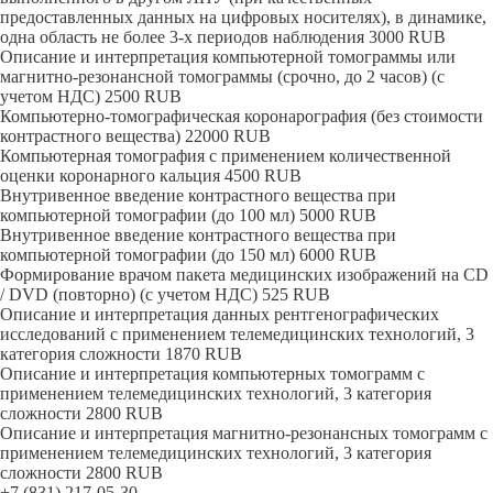
предоставленных данных на цифровых носителях), в динамике,
одна область не более 3-х периодов наблюдения
3000
RUB
Описание и интерпретация компьютерной томограммы или
магнитно-резонансной томограммы (срочно, до 2 часов) (с
учетом НДС)
2500
RUB
Компьютерно-томографическая коронарография (без стоимости
контрастного вещества)
22000
RUB
Компьютерная томография с применением количественной
оценки коронарного кальция
4500
RUB
Внутривенное введение контрастного вещества при
компьютерной томографии (до 100 мл)
5000
RUB
Внутривенное введение контрастного вещества при
компьютерной томографии (до 150 мл)
6000
RUB
Формирование врачом пакета медицинских изображений на CD
/ DVD (повторно) (с учетом НДС)
525
RUB
Описание и интерпретация данных рентгенографических
исследований с применением телемедицинских технологий, 3
категория сложности
1870
RUB
Описание и интерпретация компьютерных томограмм с
применением телемедицинских технологий, 3 категория
сложности
2800
RUB
Описание и интерпретация магнитно-резонансных томограмм с
применением телемедицинских технологий, 3 категория
сложности
2800
RUB
+7 (831) 217-05-30