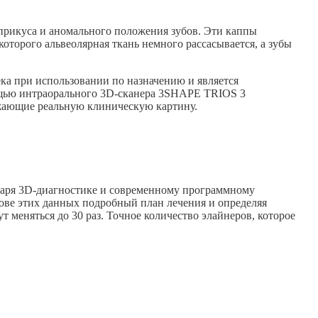
прикуса и аномального положения зубов. Эти каппы
которого альвеолярная ткань немного рассасывается, а зубы
ка при использовании по назначению и является
ощью интраорального
3D-сканера
3SHAPE TRIOS 3
ажающие реальную клиническую картину.
даря
3D-диагностике
и современному программному
ове этих данных подробный план лечения и определяя
 меняться до 30 раз. Точное количество элайнеров, которое