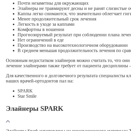
Почти незаметны для окружающих
Элайнеры не травмируют десны и не ранят слизистые 
Каппы легко снимаются, что значительно облегчает гиг
Менее продолжительный срок лечения
Легкость в уходе за каппами
Комфортны в ношении
Прогнозируемый результат при соблюдении плана лече
Нет ограничений в еде
Производство на высокотехнологичном оборудовании
В среднем меньшая продолжительность лечения по сравн
Основным недостатком элайнеров можно считать то, что они 
лечение элайнерами также требует от пациента дисциплины – 
Для качественного и долговечного результата специалисты 
наших
врачей-ортодонтов
пал на:
SPARK
Star Smile
Элайнеры SPARK
Элайнеры Spark изготовлены из инновационного материала