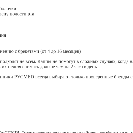
оболочки
иену полости рта
ния
ению с брекетами (от 4 до 16 месяцев)
подходят не всем. Каппы не помогут в сложных случаях, когда н
их нельзя снимать дольше чем на 2 часа в день.
клиники РУСMED всегда выбирают только проверенные бренды с 
 TruGEN™. Этот материал делает наши элайнеры комфортными, 