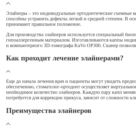
Элайнеры – это индивидуальные ортодонтические съемные ко
способны устранить дефекты легкой и средней степени. В осн
принимают правильное положение.
Для производства элайнеров используется специальный биопо
гипоаллергенным материалом. Изготавливаются каппы инди
и компьютерного
3D-томографа
KaVo OP300. Сканер позволя
Как проходит лечение элайнерами?
Еще до начала лечения врач и пациенты могут увидеть пред
обеспечению,
стоматолог-ортодонт
осуществляет виртуальное
необходимое количество элайнеров. Каждую пару капп меняют 
потребуется для коррекции прикуса, зависит от сложности кл
Преимущества элайнеров