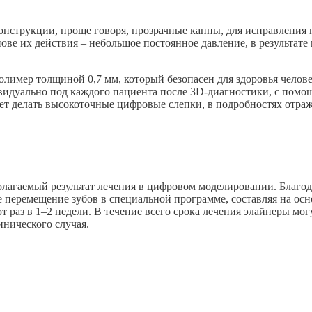
нструкции, проще говоря, прозрачные каппы, для исправления 
ове их действия – небольшое постоянное давление, в результате 
лимер толщиной 0,7 мм, который безопасен для здоровья челове
видуально под каждого пациента после
3D-диагностики
, с пом
ет делать высокоточные цифровые слепки, в подробностях отр
полагаемый результат лечения в цифровом моделировании. Благо
 перемещение зубов в специальной программе, составляя на осн
раз в 1–2 недели. В течение всего срока лечения элайнеры могут
инического случая.