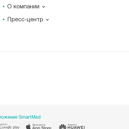
О компании
О компании
Пресс-центр
Миссия
Пресс-центр
История
Журнал для пациентов «МЕДСИ СЕГОДНЯ»
Отзывы
Документы
Лицензии
Вакансии
Корпоративная социальная ответственность
Наши преимущества
ложение SmartMed