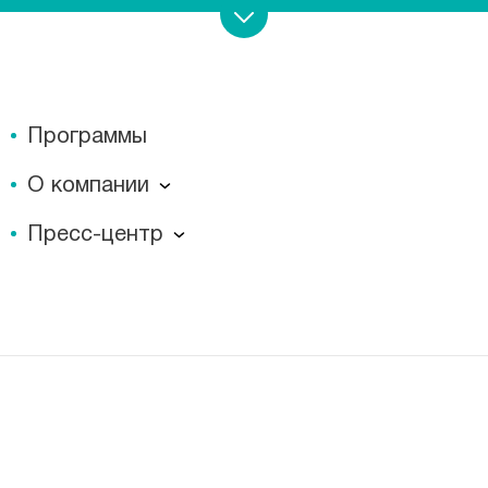
Программы
О компании
О компании
Пресс-центр
Миссия
Пресс-центр
История
Журнал для пациентов «МЕДСИ СЕГОДНЯ»
Отзывы
Документы
Лицензии
Вакансии
Корпоративная социальная ответственность
Наши преимущества