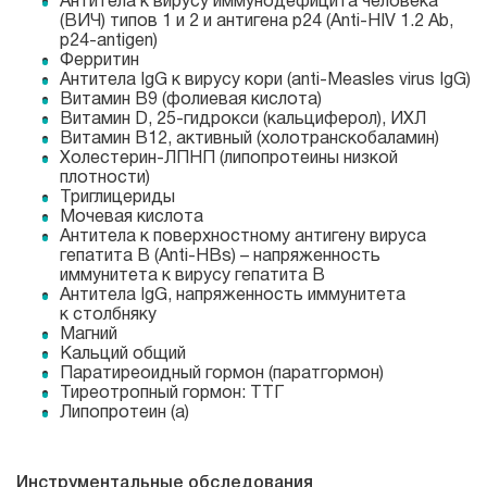
Антитела к вирусу иммунодефицита человека
(ВИЧ) типов 1 и 2 и антигена p24 (
Anti-HIV
1.2 Ab,
p24-antigen
)
Ферритин
Антитела IgG к вирусу кори (
anti-Measles
virus IgG)
Витамин В9 (фолиевая кислота)
Витамин D,
25-гидрокси
(кальциферол), ИХЛ
Витамин В12, активный (холотранскобаламин)
Холестерин-ЛПНП
(липопротеины низкой
плотности)
Триглицериды
Мочевая кислота
Антитела к поверхностному антигену вируса
гепатита В (
Anti-HBs
) – напряженность
иммунитета к вирусу гепатита В
Антитела IgG, напряженность иммунитета
к столбняку
Магний
Кальций общий
Паратиреоидный гормон (паратгормон)
Тиреотропный гормон: ТТГ
Липопротеин (а)
Инструментальные обследования