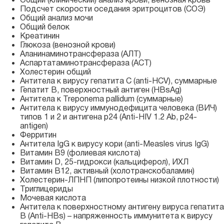
Подсчет скорости оседания эритроцитов (СОЭ)
Общий анализ мочи
Общий белок
Креатинин
Глюкоза (венозной крови)
Аланинаминотрансфераза (АЛТ)
Аспартатаминотрансфераза (АСТ)
Холестерин общий
Антитела к вирусу гепатита С (
anti-HCV
), суммарные
Гепатит B, поверхностный антиген (HBsAg)
Антитела к Treponema pallidum (суммарные)
Антитела к вирусу иммунодефицита человека (ВИЧ)
типов 1 и 2 и антигена p24 (
Anti-HIV
1.2 Ab,
p24-
antigen
)
Ферритин
Антитела IgG к вирусу кори (
anti-Measles
virus IgG)
Витамин В9 (фолиевая кислота)
Витамин D,
25-гидрокси
(кальциферол), ИХЛ
Витамин В12, активный (холотранскобаламин)
Холестерин-ЛПНП
(липопротеины низкой плотности)
Триглицериды
Мочевая кислота
Антитела к поверхностному антигену вируса гепатита
В (
Anti-HBs
) – напряженность иммунитета к вирусу