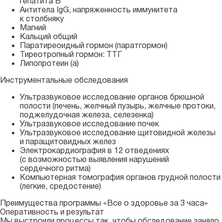
гепатита В
Антитела IgG, напряженность иммунитета
к столбняку
Магний
Кальций общий
Паратиреоидный гормон (паратгормон)
Тиреотропный гормон: ТТГ
Липопротеин (а)
Инструментальные обследования
Ультразвуковое исследование органов брюшной
полости (печень, желчный пузырь, желчные протоки,
поджелудочная железа, селезенка)
Ультразвуковое исследование почек
Ультразвуковое исследование щитовидной железы
и паращитовидных желез
Электрокардиография в 12 отведениях
(с возможностью выявления нарушений
сердечного ритма)
Компьютерная томография органов грудной полости
(легкие, средостение)
Преимущества программы «Все о здоровье за 3 часа»
Оперативность и результат
Мы выстроили процессы так, чтобы обследование заняло