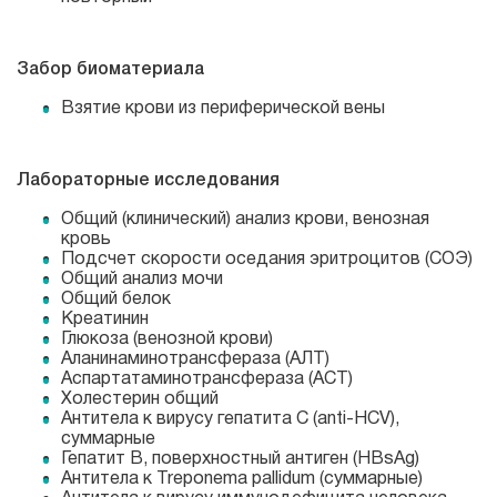
Забор биоматериала
Взятие крови из периферической вены
Лабораторные исследования
Общий (клинический) анализ крови, венозная
кровь
Подсчет скорости оседания эритроцитов (СОЭ)
Общий анализ мочи
Общий белок
Креатинин
Глюкоза (венозной крови)
Аланинаминотрансфераза (АЛТ)
Аспартатаминотрансфераза (АСТ)
Холестерин общий
Антитела к вирусу гепатита С (
anti-HCV
),
суммарные
Гепатит B, поверхностный антиген (HBsAg)
Антитела к Treponema pallidum (суммарные)