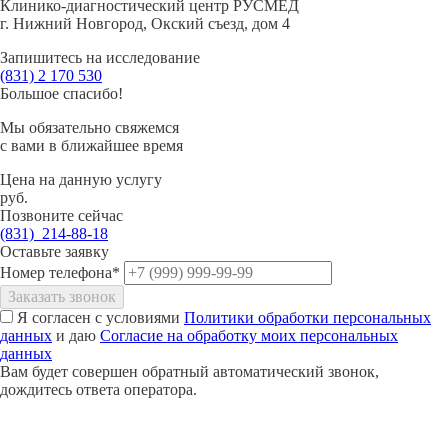
Клинико-диагностический центр РУСМЕД
г. Нижний Новгород, Окский съезд, дом 4
Запишитесь на исследование
(831)
2 170 530
Большое спасибо!
Мы обязательно свяжемся
с вами в ближайшее время
Цена на данную услугу
руб.
Позвоните сейчас
(831)
214-88-18
Оставьте заявку
Номер телефона*
Заказать звонок
Я согласен с условиями
Политики обработки персональных
Погосян Роман Романович
данных
и даю
Согласие на обработку моих персональных
данных
Вам будет совершен обратный автоматический звонок,
Врач-уролог, заведующий отделением-врач,
дождитесь ответа оператора.
врач-онколог
Кандидат медицинских наук, Врач высшей