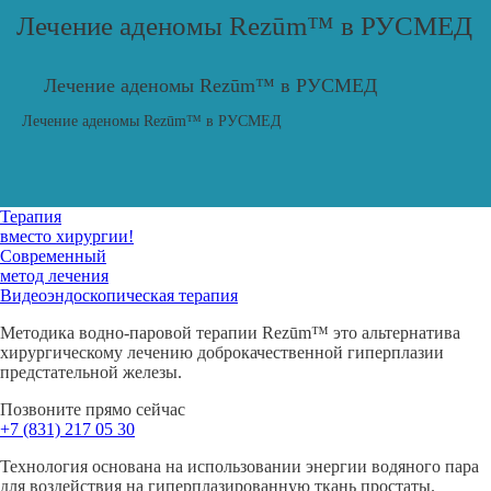
Лечение аденомы Rezūm™ в РУСМЕД
Лечение аденомы Rezūm™ в РУСМЕД
Лечение аденомы Rezūm™ в РУСМЕД
Терапия
вместо хирургии!
Современный
метод лечения
Видеоэндоско­пическая терапия
Методика
водно-паровой
терапии Rezūm™ это альтернатива
хирургическому лечению доброкачественной гиперплазии
предстательной железы.
Позвоните прямо сейчас
+7 (831)
217 05 30
Технология основана на использовании энергии водяного пара
для воздействия на гиперплазированную ткань простаты.