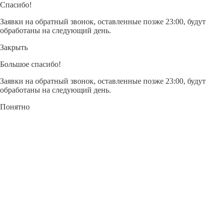
квалификационной категории
Спасибо!
Клиническая больница МЕДСИ в Боткинском проезде
Заявки на обратный звонок, оставленные позже 23:00, будут
обработаны на следующий день.
Клиника МЕДСИ в Отрадном (на базе клинической
больницы)
Закрыть
Большое спасибо!
Заявки на обратный звонок, оставленные позже 23:00, будут
обработаны на следующий день.
Понятно