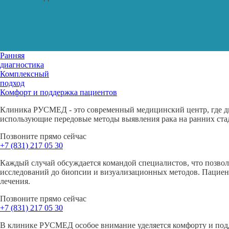
Ранняя
диагностика
Комплексный
подход
Комфорт и поддержка пациентов
Клиника РУСМЕД - это современный медицинский центр, где ди
использующие передовые методы выявления рака на ранних ст
Позвоните прямо сейчас
+7 (831)
217 05 30
Каждый случай обсуждается командой специалистов, что позво
исследований до биопсии и визуализационных методов. Пациент
лечения.
Позвоните прямо сейчас
+7 (831)
217 05 30
В клинике РУСМЕД особое внимание уделяется комфорту и подде