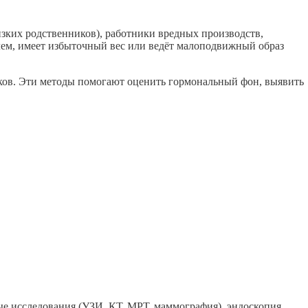
изких родственников), работники вредных производств,
лем, имеет избыточный вес или ведёт малоподвижный образ
сков. Эти методы помогают оценить гормональный фон, выявить
 исследования (УЗИ, КТ, МРТ, маммография), эндоскопия