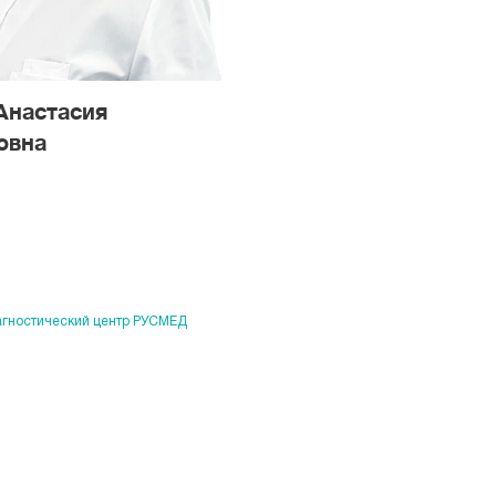
Анастасия
овна
гностический центр РУСМЕД