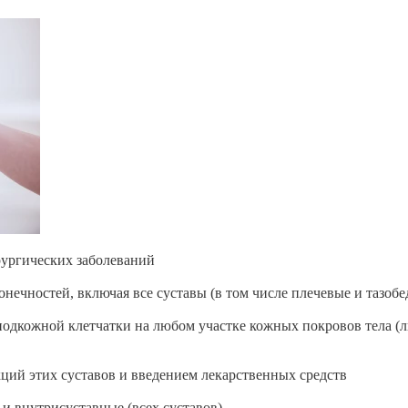
рургических заболеваний
нечностей, включая все суставы (в том числе плечевые и тазобе
одкожной клетчатки на любом участке кожных покровов тела (л
ций этих суставов и введением лекарственных средств
и внутрисуставные (всех суставов)