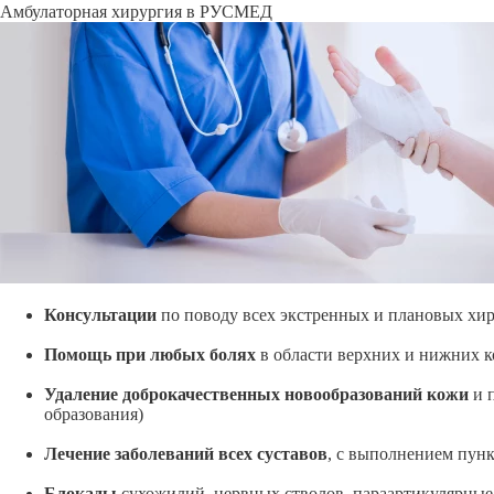
Амбулаторная хирургия в РУСМЕД
Консультации
по поводу всех экстренных и плановых хи
Помощь при любых болях
в области верхних и нижних ко
Удаление доброкачественных новообразований кожи
и п
образования)
Лечение заболеваний всех суставов
, с выполнением пунк
Блокады
сухожилий, нервных стволов, параартикулярные 