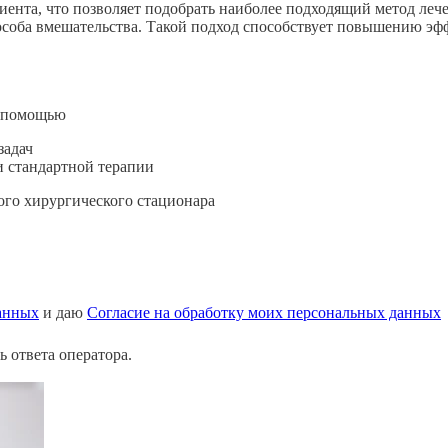
ента, что позволяет подобрать наиболее подходящий метод лече
особа вмешательства. Такой подход способствует повышению э
й помощью
задач
и
стандартной
терапии
ого
хирургического
стационара
анных
и даю
Согласие на обработку моих персональных данных
 ответа оператора.