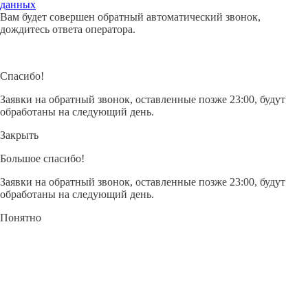
данных
Вячеславович
Борисовна
Вячеславович
Вам будет совершен обратный автоматический звонок,
дождитесь ответа оператора.
Врач-хирург, врач-пластический хирург
Врач - анестезиолог-реаниматолог
Врач-анестезиолог-реаниматолог, заведующий
отделением врач-анестезиолог-реаниматолог
Кандидат медицинских наук, Врач высшей
Спасибо!
квалификационной категории
Клинико-диагностический центр РУСМЕД
Заявки на обратный звонок, оставленные позже 23:00, будут
Клинико-диагностический центр РУСМЕД
Клинико-диагностический центр РУСМЕД
обработаны на следующий день.
Хирургический стационар Русмед
Детское отделение клинико-диагностического центра
Закрыть
РУСМЕД
Большое спасибо!
Заявки на обратный звонок, оставленные позже 23:00, будут
обработаны на следующий день.
Понятно