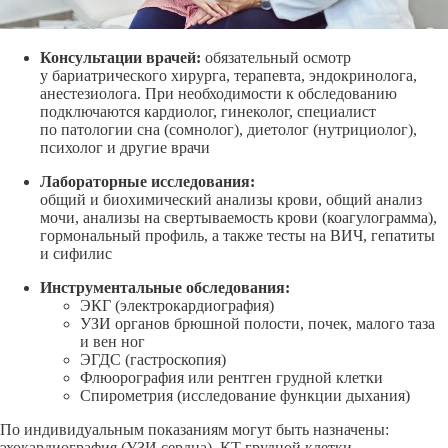
Консультации врачей:
обязательный осмотр
у бариатрического хирурга, терапевта, эндокринолога,
анестезиолога. При необходимости к обследованию
подключаются кардиолог, гинеколог, специалист
по патологии сна (сомнолог), диетолог (нутрициолог),
психолог и другие врачи
Лабораторные исследования:
общий и биохимический анализы крови, общий анализ
мочи, анализы на свертываемость крови (коагулограмма),
гормональный профиль, а также тесты на ВИЧ, гепатиты
и сифилис
Инструментальные обследования:
ЭКГ (электрокардиография)
УЗИ органов брюшной полости, почек, малого таза
и вен ног
ЭГДС (гастроскопия)
Флюорография или рентген грудной клетки
Спирометрия (исследование функции дыхания)
По индивидуальным показаниям могут быть назначены:
эхокардиография (УЗИ сердца), КТ грудной клетки.