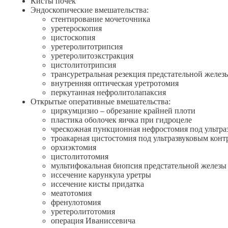
Кисты почек
Эндоскопические вмешательства:
стентирование мочеточника
уретероскопия
цистоскопия
уретеролитотрипсия
уретеролитоэкстракция
цистолитотрипсия
трансуретральная резекция предстательной желез
внутренняя оптическая уретротомия
перкутанная нефролитолапаксия
Открытые оперативные вмешательства:
циркумцизио – обрезание крайней плоти
пластика оболочек яичка при гидроцеле
чрескожная пункционная нефростомия под ультра
троакарная цистостомия под ультразвуковым конт
орхиэктомия
цистолитотомия
мультифокальная биопсия предстательной железы
иссечение карункула уретры
иссечение кисты придатка
меатотомия
френулотомия
уретеролитотомия
операция Иваниссевича