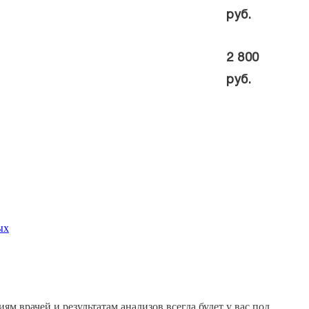
руб.
2 800
руб.
ых
м врачей и результатам анализов всегда будет у вас под