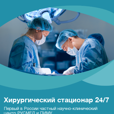
Хирургический
стационар 24/7
Первый в России частный
научно-клинический
центр
РУСМЕД и ПИМУ